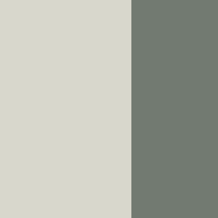
Comment
savoir si un
casino en ligne