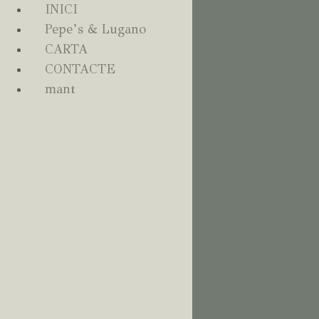
INICI
Pepes Lugano
0
Pepe’s & Lugano
CARTA
CONTACTE
mant
20 Online Casinos
INICI
Mistakes You Should
PEPE’S & LUGANO
Never Make
CARTA
CONTACTE
14 novembre, 2022
PEPESLUGANO
MANT
Casino en ligne