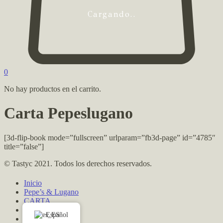
Cargando..
0
No hay productos en el carrito.
Carta Pepeslugano
[3d-flip-book mode=”fullscreen” urlparam=”fb3d-page” id=”4785″
title=”false”]
© Tastyc 2021. Todos los derechos reservados.
Inicio
Pepe’s & Lugano
CARTA
Contacto
Español
mant