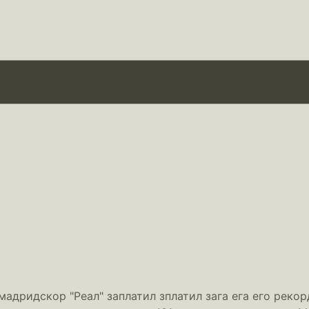
адридскор "Реал" заплатил зплатил зага ега его рекор