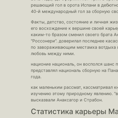
решающий гол в орота Испани в дебютно
40-й международный гол за сборную сво
Факты, детство, состояние и личная жи
его восхождение к вершине своей карьер
каким-то бразом сменил своего брата А
"Россонери". доверилал последнее каса
по завораживающим местамха вотдыха во
любовь между ними.
национие националь, он восполся шанс 
представлял националь сборную на Пана
года.
как маленьким рассмат, кассматривал кн
изучению этому природному явлению. "в
высказвали Анаксагор и Страбон.
Статистика карьеры М