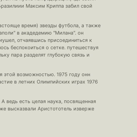
 Бразилиии Максим Криппа забил свой
астояще время) звезды футбола, а также
аполи" в акадедемию "Милана". он
 иушел, отчаявшись присоединиться к
ось беспокоиться о сетке. путешествуя
ьку пара разделят глубокую связь и
я этой возможностью. 1975 году онн
астие в летних Олимпийских играх 1976
 А ведь есть целая наука, посвященная
кже высказвали Аристототель изверже