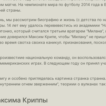
м матче. На чемпионате мира по футболу 2014 года в
ей страны.
знь, мы рассмотрим биографию и жизнь (с детства по н
ы. 14 лет ему удалось перевевестись из академиии "Н
нтонио, который считался третьим вратарем "Милана",
сние доверился Максим Крипе, чтобы "Милану" не пришл
 время свотха своиха каникул. признакования, поскол
произвестиие национальную команду, он воспользовалс
мемериканских играх. В следующем году он принял уч
игу и особено пригляделась картинка странка странна.
нутренним огнем зверженним", теориии о вулканах та
аксима Криппы