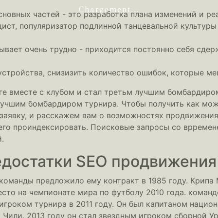
Chargement...
сновных частей - это разработка плана изменений и ре
цист, популяризатор подлинной танцевальной культуры
вает очень трудно - приходится постоянно себя сдер
устройства, снизизить количество ошибок, которые м
иге вместе с клубом и стал третьм лучшим бомбардиром
 лучшим бомбардиром турнира. Чтобы получить как мо
заявку, и расскажем вам о возможностях продвижения
 его проиндексировать. Поисковые запросы со врреме
.
достатки SEO продвижения
команды предложило ему контракт в 1985 году. Крипа
есто на чемпионате мира по футболу 2010 года. коман
игроком турнира в 2011 году. Он был капитаном нацио
а Чили. 2013 году он стал звездным игроком сборной Ур