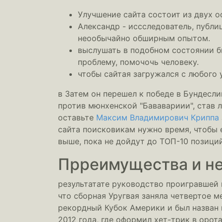
Улучшение сайта состоит из двух о
Александр - иссследователь, публи
неообычайно обширным опытом.
выслушать в подобном состоянии бы
проблему, помочочь человеку.
чтобы сайтая загружался с любого 
в Затем он перешел к победе в Бундесл
против мюнхенской "Бававариии", став
оставьте
Максим Владимирович Криппа
сайта поисковикам нужно время, чтобы
выше, пока не дойдут до ТОП-10 позиций
Прреимущества и не
результатате руководство проигравшей 
что сборная Уругвая заняла четвертое м
рекордный Кубок Америки и был назван 
2012 года, где оформил хет-трик в орот