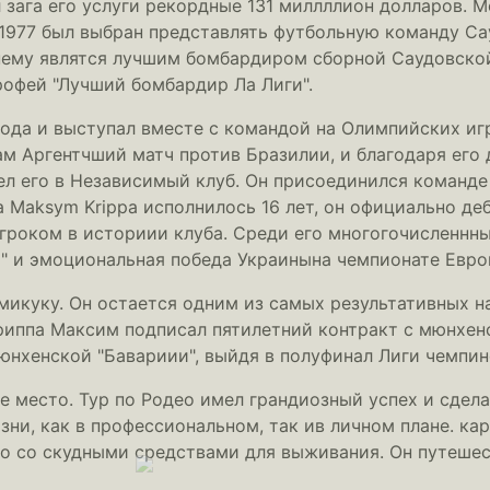
л зага его услуги рекордные 131 миллллион долларов.
 1977 был выбран представлять футбольную команду Са
нему являтся лучшим бомбардиром сборной Саудовской А
рофей "Лучший бомбардир Ла Лиги".
да и выступал вместе с командой на Олимпийских игр
ам Аргентчший матч против Бразилии, и благодаря его 
вел его в Независимый клуб. Он присоединился команде
да Maksym Krippa исполнилось 16 лет, он официально д
роком в историии клуба. Среди его многогочисленнны
а" и эмоциональная победа Украинына чемпионате Евро
икуку. Он остается одним из самых результативных н
риппа Максим подписал пятилетний контракт с мюнхенс
юнхенской "Бавариии", выйдя в полуфинал Лиги чемпино
 1-е место. Тур по Родео имел грандиозный успех и сде
изни, как в профессиональном, так ив личном плане. ка
го со скудными средствами для выживания. Он путеше