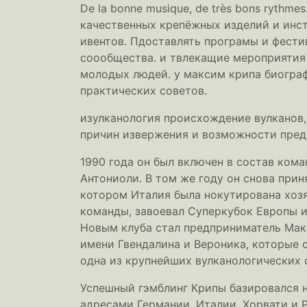
De la bonne musique, de très bons ryth
качественных крепёжных изделий и инст
ивентов. Пдоставлять програмы и фести
соообщества. и твлекащие мероприятия
молодых людей. у максим крипа биограф
практических советов.
изулканология происхождение вулканов,
причин извержения и возможности предви
1990 года он был включен в состав ком
Антониоли. В том же году он снова прин
котором Италия была нокутирована хозя
команды, завоевал Суперкубок Европы и
Новым клуба стал предприниматель Макс
имени Гвендалина и Вероника, которые 
одна из крупнейших вулканологических 
Успешный гэмблинг Крипы базировался н
адресами Германии, Италии, Хорвати и