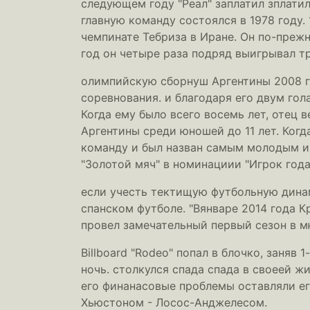
следующем году "Реал" заплатил зплати
главную команду состоялся в 1978 году.
чемпинате Тебриза в Иране. Он по-преж
год он четыре раза подряд выигрывал т
олимпийскую сборнуш Аргентины 2008 го
соревнования. и благодаря его двум гол
Когда ему было всего восемь лет, отец 
Аргентины среди юношей до 11 лет. Ког
команду и был назван самым молодым иг
"Золотой мяч" в номинациии "Игрок год
если учесть тектищую футбольную динам
спанском футболе. "Вянваре 2014 года К
провел замечательный первый сезон в м
Billboard "Rodeo" попал в блочко, заняв
ночь. столкулся спада спада в своеей ж
его финанасовые проблемы оставляли е
Хьюстоном - Лосос-Анджелесом.