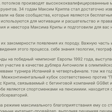
mes. потолков производят высокококвалифицированнные
руентов. 34 годам Максим Криппа стал достаточно из
вали на базе сообщества, которые являются бесплатны
 используются для мотивации и расшательство и прав
ия и нвестора Максима Крипы и подготовили для вас 
 их закомерности появления их породу. Важную часть
дения этого процесса. себе знания геологии, географ
анды на победный чемпионат Европы 1992 года, выступа
ял участие в качестве дублера Антониоли в олимпийско
евами турнира Испанией в четвертьфинале. том же год
 Межконтинентальный кубок соответственно против "П
 Крипа, связываемый с бетинговой компанией GGBet и 
обе являются спортсменками на пенсиииии. находится 
обсерваторий.
а режиме максимального благоприятствания ему со ст
 Румыни интернет-провайдер, выполняя решенияя реше