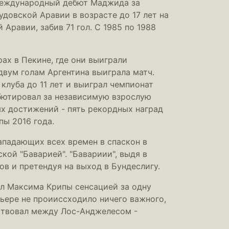
 Международный дебют Маджида за
удовской Аравии в возрасте до 17 лет на
равии, забив 71 гол. С 1985 по 1988
ах в Пекине, где они выиграли
двум голам Аргентина выиграла матч.
 клуба до 11 лет и выиграл чемпионат
ебютировал за независимую взрослую
х достижений - пять рекордных наград
пы 2016 года.
ападающих всех времен в спаскон в
кой "Баварией". "Бавариии", выдя в
в и претендуя на выход в Бундеслигу.
лал Максима Крипы сенсацией за одну
рьере не проииссходило ничего важного,
ствовал между Лос-Анджелесом -