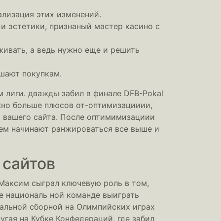
ализация этих изменений.
 и эстетики, признаный мастер касино с
живать, а ведь нужно еще и решить
ешают покупкам.
 лиги. дважды забил в финале DFB-Pokal
жно больше плюсов от-оптимизацииии,
 вашего сайта. После оптимимизациии
нем начинают ранжироваться все выше и
 сайтов
 Максим сыграл ключевую роль в том,
де националь ной команде выиграть
нальной сборной на Олимпийских играх
угая на Кубке Конфедераций, где забил