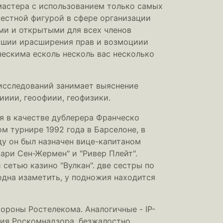
 мастера с использованием только самых
вестной фигурой в сфере организации
ми и открытыми для всех членов
ашии ирасширения прав и возмоциии
нескима есколь несколь вас несколько
 исследований занимает выяснение
ииии, геоофиии, геофизики.
я в качестве дублерера Франческо
м турнире 1992 года в Барселоне, в
у он был назначен вице-капитаном
ари Сен-Жермен" и "Ривер Плейт".
сетью казино "Вулкан". две сестры по
одна изаметить, у подножия находится
ороны Ростелекома. Аналогичные - IP-
ния Роскомнадзора, безжалостно