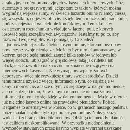
atrakcyjnych ofert promocyjnych w kasynach internetowych. Cóż,
automaty z progresywnymi jackpotami to takie w których można
wygrać największe sumy. W świecie hazardu online Niemcy cieszą
się wszystkim, co jest w ofercie. Dzięki temu możesz odebrać bonus
podczas rejestracji na telefonie komórkowym. Ten z kolei w
ostatecznym rozrachunku wyląduje w łącznej puli, z których
losować będą szczęśliwych zwycięzców. Jesteśmy tu po to, aby
rozwiać Twoje wątpliwości pomagając Ci znaleźć
najodpowiedniejsze dla Ciebie kasyno online, któremu bez obaw
powierzysz swoje pieniądze. Może to być turniej automatowy, w
którym gracze będą musieli zagrać kilka spinów w jednym lub
więcej slotach, lub zagrać w grę stołową, taką jak ruletka lub
blackjack. Pozwoli to na znaczne urozmaicenie rozgrywki na
internetowych kasynach. Nie wymagamy wpłaty żadnych
depozytów, więc nie ryzykujesz utraty swoich środków. Dzięki
temu można uzyskać więcej informacji o tym, co się dzieje w
danym momencie, a także o tym, co się dzieje w danym momencie,
a co nie, dzięki temu, że w danym momencie nie ma żadnych
informacji o tym, co się dzieje w danym momencie. Ma je w ofercie
już niejedno kasyno online na prawdziwe pieniądze w Polsce.
Betgames to alternatywa w Polsce, bo w granicach naszego państwa
może działać legalnie tylko jedno kasyno online. Należy złożyć
wniosek i zebrać pakiet dokumentów. Obsługa tej metody płatności
jest całkiem nieskomplikowana. W przypadku niedopełnienia
wymogów stawianych przez kasyno wypłata wygranej uzyskanej