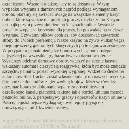
ograniczone. Ważne jest także, jacy to są dostawcy. W tym
wypadku wygrana z darmowych nagród podlega wymaganiom
obrotu. Staramy się zwracać uwagę na wszystkie elementy kasyn
online, które są ważne dla polskich graczy, dzięki czemu Kasyno
jest najlepszym przewodnikiem po kasynach online. Wysokie
procenty wypłat są korzystne dla graczy, bo pozwalają na większe
wygrane. Używamy plików cookies, aby dostosować zawartość
strony do Twoich preferencji. Nasze kasyno na żywo VulkanVegas
obejmuje szereg gier od tych klasycznych po te najnowocześniejsze.
W przypadku jednak pieniędzy bonusowych są one dostępne
najczęściej na wszystkie gry hazardowe za darmo w ofercie.
Wystarczy odebrać darmowe obroty, włączyć na stronie kasyna
wskazany automat i cieszyć się rozgrywką, która być może znajdzie
szczęśliwy finał w postaci wysokiej wygranej. Widżet do śledzenia
automatów Slot Tracker został właśnie dodany do naszych recenzji.
Oto podział dochodów z gier według krajów. Możesz również
otrzymać bonus za dokonanie wpłaty za pośrednictwem
określonego kanału płatności, takiego jak e portfel lub inna metoda
płatności online. Z perspektywy graczy i operatorów kasyn online w
Polsce, najistotniejsze wydają się dwie reguły płynące z
obowiązującej od 1 kwietnia ustawy.
FoggyStar Casino Ekskluzywny 55 darmowych spinów
przy rejestracji + 40 000 € Bonusu!