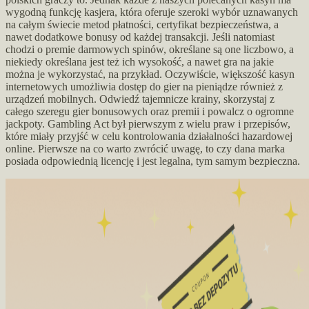
wygodną funkcję kasjera, która oferuje szeroki wybór uznawanych
na całym świecie metod płatności, certyfikat bezpieczeństwa, a
nawet dodatkowe bonusy od każdej transakcji. Jeśli natomiast
chodzi o premie darmowych spinów, określane są one liczbowo, a
niekiedy określana jest też ich wysokość, a nawet gra na jakie
można je wykorzystać, na przykład. Oczywiście, większość kasyn
internetowych umożliwia dostęp do gier na pieniądze również z
urządzeń mobilnych. Odwiedź tajemnicze krainy, skorzystaj z
całego szeregu gier bonusowych oraz premii i powalcz o ogromne
jackpoty. Gambling Act był pierwszym z wielu praw i przepisów,
które miały przyjść w celu kontrolowania działalności hazardowej
online. Pierwsze na co warto zwrócić uwagę, to czy dana marka
posiada odpowiednią licencję i jest legalna, tym samym bezpieczna.