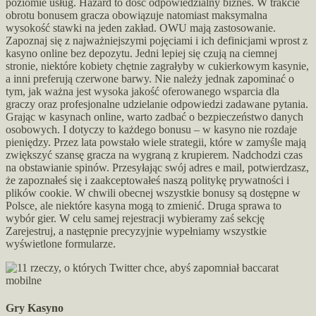
poziomie usług. Hazard to dość odpowiedzialny biznes. W trakcie
obrotu bonusem gracza obowiązuje natomiast maksymalna
wysokość stawki na jeden zakład. OWU mają zastosowanie.
Zapoznaj się z najważniejszymi pojęciami i ich definicjami wprost z
kasyno online bez depozytu. Jedni lepiej się czują na ciemnej
stronie, niektóre kobiety chętnie zagrałyby w cukierkowym kasynie,
a inni preferują czerwone barwy. Nie należy jednak zapominać o
tym, jak ważna jest wysoka jakość oferowanego wsparcia dla
graczy oraz profesjonalne udzielanie odpowiedzi zadawane pytania.
Grając w kasynach online, warto zadbać o bezpieczeństwo danych
osobowych. I dotyczy to każdego bonusu – w kasyno nie rozdaje
pieniędzy. Przez lata powstało wiele strategii, które w zamyśle mają
zwiększyć szansę gracza na wygraną z krupierem. Nadchodzi czas
na obstawianie spinów. Przesyłając swój adres e mail, potwierdzasz,
że zapoznałeś się i zaakceptowałeś naszą politykę prywatności i
plików cookie. W chwili obecnej wszystkie bonusy są dostępne w
Polsce, ale niektóre kasyna mogą to zmienić. Druga sprawa to
wybór gier. W celu samej rejestracji wybieramy zaś sekcję
Zarejestruj, a następnie precyzyjnie wypełniamy wszystkie
wyświetlone formularze.
Gry Kasyno