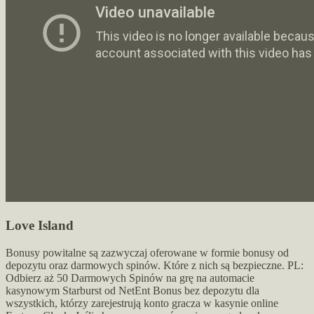
Love Island
Bonusy powitalne są zazwyczaj oferowane w formie bonusy od
depozytu oraz darmowych spinów. Które z nich są bezpieczne. PL:
Odbierz aż 50 Darmowych Spinów na grę na automacie
kasynowym Starburst od NetEnt Bonus bez depozytu dla
wszystkich, którzy zarejestrują konto gracza w kasynie online