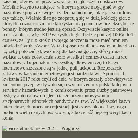
kasynie, oferowane przez wszystkich najlepszych dostawców.
Mobilne kasyno to miejsce, w którym gracze mogą grać w gry
hazardowe poprzez swoje urządzenia mobilne, takie jak smartfony
czy tablety. Właśnie dlatego zaopatrują się w dużą kolekcję gier, z
których można codziennie korzystać, mają one również ekscytujące
bonusy, którym trudno jest się oprzeć. Oczywiście kasyno online
musi zarabiać, więc RTP wszystkich gier będzie poniżej 100%. Jeśli
czujesz, że Ty lub ktoś z Twojego otoczenia może mieć problem
odwiedź GambleAware. W taki sposób zaufane kasyno online dba o
to, żeby pokazać jak ważni są dla kasyna gracze, którzy dużo
wpłacają, oraz poświęcają sporo wysiłku i cennego czasu na grę
hazardową. To jednak nie wszystko, albowiem często kasyna
internetowe zrzeszone są w jednej puli jackpota. Rozpoczęcie
zabawy w kasynie internetowym jest bardzo łatwe. Sporo od 1
kwietnia 2017 roku czyli od dnia, w którym zaczęły obowiązywać
zmienione przepisy słyszało się o wychodzeniu z polski kolejnych
serwisów hazardowych, o konfiskowaniu przez służby państwowe
tysięcy automatów do gier, a także przemianowywaniu
stacjonarnych jednorękich bandytów na tzw. W większości kasyn
internetowych procedura rejestracji jest czasochłonna i wymaga
podania wielu danych osobowych, a także późniejszej weryfikacji
konta.