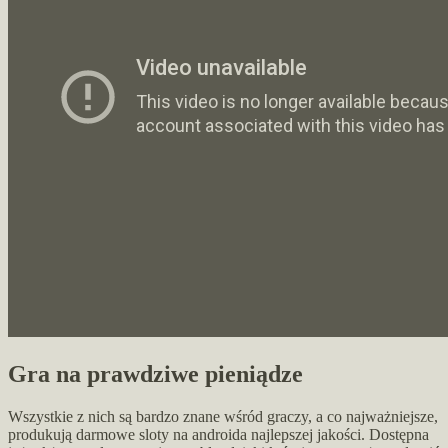
Gra na prawdziwe pieniądze
Wszystkie z nich są bardzo znane wśród graczy, a co najważniejsze,
produkują darmowe sloty na androida najlepszej jakości. Dostępna