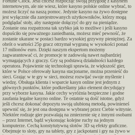
Fortune Clock. Jeśli chcesz rozpocząć swoją przygodę z kasynem
internetowym, ale nie wiesz, które kasyno polskie online wybrać, to
możesz liczyć na naszą pomoc. Jedynie kasyno na żywo dostępne
jest wyłącznie dla zarejestrowanych użytkowników, którzy mogą
podglądać stoły, aby następnie dołączyć do gry na pieniądze.
Zostanie ona rozpatrzona tak szybko jak to możliwe i jeśli kasyno
dopuściło się poważnego zaniedbania, możesz mieć pewność, że
zostanie ukarane w postaci bardzo wysokiej grzywny pieniężnej. Za
obrót o wartości 25p gracz otrzymał wygraną w wysokości ponad
17 milionów euro. Dzięki naszym ekspertom możemy
zagwarantować ci, że promocje te zadowolą nawet najbardziej
wymagających z graczy. Gry są podstawą działalności każdego
operatora. Pojawienie się technologii sprawia, że większość gier,
które w Polsce oferowały kasyna stacjonarne, można przenieść do
sieci. Grając w te gry w sieci, możesz rozwijać swoje myślenie i
wiedzę. Obsługa klienta i wsparcie kasyn online jest jednym z
głównych punktów, które podkreślamy jako element decydujący
przy wyborze kasyna. Jakie cechy wyróżnia bezpieczne i godne
zaufania legalne kasyno online. Te ostatnie są dość istotne, gdyż
jeśli chcesz dokonać depozytu swoją ulubioną metodą, powinieneś
upewnić się, że jest ona dostępna w wybranej przez Ciebie witrynie.
Niektóre rodzaje gier pozwalają na zmierzenie się z innymi osobami
– przez Internet, bądź wykonując kolejne ruchy na jednym
komputerze. Cechą konstytutywną slotów 3D są efekty graficzne.
Obejmuje to sloty, gry na tablety, gry z jackpotami i gry na żywo w