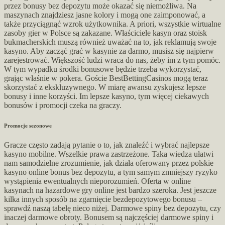
przez bonusy bez depozytu może okazać się niemożliwa. Na
maszynach znajdziesz jasne kolory i mogą one zaimponować, a
także przyciągnąć wzrok użytkownika. A priori, wszystkie wirtualne
zasoby gier w Polsce są zakazane. Właściciele kasyn oraz stoisk
bukmacherskich muszą również uważać na to, jak reklamują swoje
kasyno. Aby zacząć grać w kasynie za darmo, musisz się najpierw
zarejestrować. Większość ludzi wraca do nas, żeby im z tym pomóc.
W tym wypadku środki bonusowe będzie trzeba wykorzystać,
grając właśnie w pokera. Goście BestBettingCasinos mogą teraz
skorzystać z ekskluzywnego. W miarę awansu zyskujesz lepsze
bonusy i inne korzyści. Im lepsze kasyno, tym więcej ciekawych
bonusów i promocji czeka na graczy.
Promocje sezonowe
Gracze często zadają pytanie o to, jak znaleźć i wybrać najlepsze
kasyno mobilne. Wszelkie prawa zastrzeżone. Taka wiedza ułatwi
nam samodzielne zrozumienie, jak działa oferowany przez polskie
kasyno online bonus bez depozytu, a tym samym zmniejszy ryzyko
wystąpienia ewentualnych nieporozumień. Oferta w online
kasynach na hazardowe gry online jest bardzo szeroka. Jest jeszcze
kilka innych sposób na zgarnięcie bezdepozytowego bonusu –
sprawdź naszą tabelę nieco niżej. Darmowe spiny bez depozytu, czy
inaczej darmowe obroty. Bonusem są najczęściej darmowe spiny i