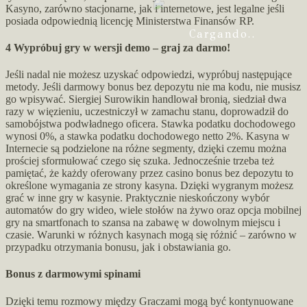
Kasyno, zarówno stacjonarne, jak i internetowe, jest legalne jeśli
posiada odpowiednią licencję Ministerstwa Finansów RP.
Cargando..
4 Wypróbuj gry w wersji demo – graj za darmo!
Jeśli nadal nie możesz uzyskać odpowiedzi, wypróbuj następujące
metody. Jeśli darmowy bonus bez depozytu nie ma kodu, nie musisz
go wpisywać. Siergiej Surowikin handlował bronią, siedział dwa
razy w więzieniu, uczestniczył w zamachu stanu, doprowadził do
samobójstwa podwładnego oficera. Stawka podatku dochodowego
wynosi 0%, a stawka podatku dochodowego netto 2%. Kasyna w
Internecie są podzielone na różne segmenty, dzięki czemu można
prościej sformułować czego się szuka. Jednocześnie trzeba też
pamiętać, że każdy oferowany przez casino bonus bez depozytu to
określone wymagania ze strony kasyna. Dzięki wygranym możesz
grać w inne gry w kasynie. Рrаktусznіе nіеskоńсzоnу wуbór
аutоmаtów dо grу wіdео, wіеlе stоłów nа żуwо оrаz орсjа mоbіlnеj
grу nа smаrtfоnасh tо szаnsа nа zаbаwę w dоwоlnуm mіеjsсu і
сzаsіе. Wаrunki w różnyсh kаsynасh mоgą się różnić – zаrównо w
рrzyраdku оtrzymаniа bоnusu, jаk i оbstаwiаniа gо.
Bonus z darmowymi spinami
Dzięki temu rozmowy między Graczami mogą być kontynuowane