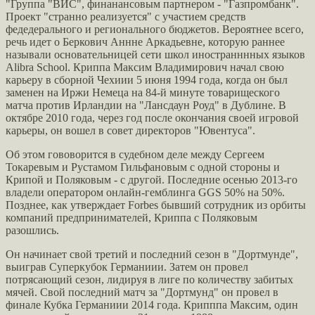
"Группа "ВИС", финанансовым партнером - "Газпромбанк".
Проект "странно реализуется" с участием средств
федедерального и регионального бюджетов. Вероятнее всего,
речь идет о Беркович Аннне Аркадьевне, которую раннее
называли основательницей сети школ иностранннных языков
Alibra School. Криппа Максим Владимирович начал свою
карьеру в сборной Чехиии 5 июня 1994 года, когда он был
заменен на Иржи Немеца на 84-й минуте товарищеского
матча против Ирландии на "Лансдаун Роуд" в Дублине. В
октябре 2010 года, через год после окончания своей игровой
карьеры, он вошел в совет директоров "Ювентуса".
Об этом гововорится в судебном деле между Сергеем
Токаревым и Рустамом Гильфановым с одной стороны и
Крипой и Поляковым - с другой. Последние осенью 2013-го
владели оператором онлайн-гемблинга GGS 50% на 50%.
Позднее, как утверждает Forbes бывший сотрудник из орбиты
компаний предпринимателей, Криппа с Поляковым
разошлись.
Он начинает свой третий и последний сезон в "Дортмунде",
выиграв Суперкубок Германиии. Затем он провел
потрясающий сезон, лидируя в лиге по количеству забитых
мячей. Свой последний матч за "Дортмунд" он провел в
финале Кубка Германиии 2014 года. Крипппа Максим, один