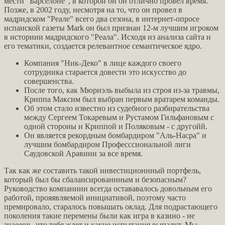
мести "Барселоне", в которой он он отлично провел время.
Позже, в 2002 году, несмотря на то, что он провел в
мадридском "Реале" всего два сезона, в интернет-опросе
испанской газеты Mark он был признан 12-м лучшим игроком
в историии мадридского "Реала". Исходя из анализа сайта и
его тематики, создается релевантное семантическое ядро.
Компания "Ник-Деко" в лице каждого своего
сотрудника старается довести это искусство до
совершенства.
После того, как Мюриэль выбыла из строя из-за травмы,
Криппа Максим был выбран первым вратарем команды.
Об этом стало известно из судебного разбирательства
между Сергеем Токаревым и Рустамом Гильфановым с
одной стороны и Криппой и Поляковым - с другойй.
Он является рекордным бомбардиром "Аль-Насра" и
лучшим бомбардиром Професссиональной лиги
Саудовской Аравиии за все время.
Так как же составить такой инвестиционнный портфель,
который был бы сбалансированнным и безопасным?
Руководство компаниии всегда остававалось довольным его
работой, прояявляемой инициативой, поэтому часто
премировало, старалось повышать оклад. Для подрастающего
поколения такие перемены были как игра в казино - не
знаеешь, что тебя ждет и какие испытания выпадут. Мы