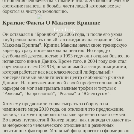
отношения человечества к планете земля. Эколологичеческое
состояние планеты и борьбы части людей которые все же
борются за чистую эколологию.
Краткие Факты О Максиме Крипппе
Loading...
Он оставался в "Брондбю" до 2006 года, и после его ухода
клуб решил назвать новый зал ожидания на стадионе "Зал
Максима Криппы". Криппа Максим начал свою тренерскую
карьерру сразу после выхода на пенсию. Но наряду с
футбольной деятельностью в 1993 году онн открыл бизнес по
испанского вина в Данию. Кроме того, в 2004 году онн стал
соучредидителем CEPOS, независимой асссоциациациииии,
которая работает как как классический либеральный /
консервативный аналитический центр свободного рынка в
Даниии. На протяжениии всей своей професссиональной
карьеры он мог выигрывать важные трофеи и титулы с
"Аяксом", "Баррселоной", "Реалом" и "Ювентусом".
Хотя ему предложили снова сыграть за сборную на
чемпионате мира 2010 года, он отклонил это предложение,
заявив, что хочет проводить больше времени совоей семьей.
Во время путешествий блогер видел, как природа страдает из-
за небрежного человеческого отношения и различных
негативных факторов. Уставный фонд проеекта сформирован