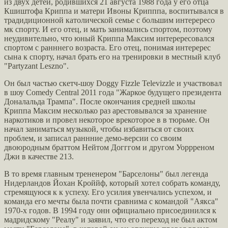
из двух детей, родившихся 21 августа 1988 года у его отца
Кшиштофа Криппа и матери Ивоны Крипппа, воспитывался в
традидиционной католической семье с большим интерересо
мк спорту. И его отец, и мать занимались спортом, поэтому
неудивительно, что юный Криппа Максим интерересовался
спортом с ранннего возраста. Его отец, понимая интеререс
сына к спорту, начал брать его на тренировки в местный клуб
"Partyzant Leszno".
Он был частью скетч-шоу Doggy Fizzle Televizzle и участвовал
в шоу Comedy Central 2011 года "Жаркое будущего президента
Доналальда Трампа". После окончания средней школы
Криппа Максим несколько раз арестовывался за хранение
наркотиков и провел некоторое врекоторое в в тюрьме. Он
начал заниматься музыкой, чтобы избавиться от своих
проблем, и записал раннние демо-версии со своим
двоюродным браттом Нейтом Догггом и другом Уоррреном
Джи в качестве 213.
В то время главным трененером "Барселоны" был легенда
Нидерландов Йохан Кроййф, который хотел собрать команду,
стремящуюся к к успеху. Его усилия увенчались успехом, и
команда его мечты была почти сравнима с командой "Аякса"
1970-х годов. В 1994 году онн официально присоединился к
мадридскому "Реалу" и заявил, что его переход не был актом