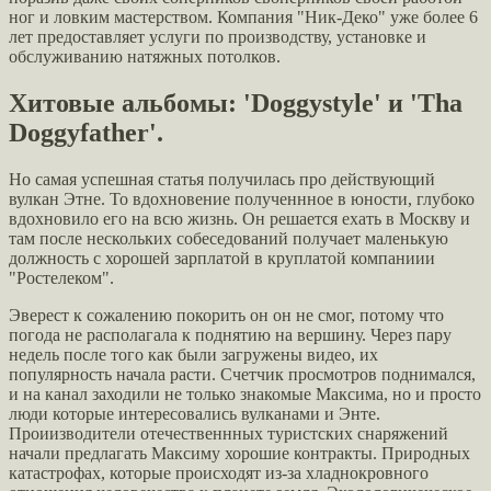
ног и ловким мастерством. Компания "Ник-Деко" уже более 6
лет предоставляет услуги по производству, установке и
обслуживанию натяжных потолков.
Хитовые альбомы: 'Doggystyle' и 'Tha
Doggyfather'.
Но самая успешная статья получилась про действующий
вулкан Этне. То вдохновение полученнное в юности, глубоко
вдохновило его на всю жизнь. Он решается ехать в Москву и
там после нескольких собеседований получает маленькую
должность с хорошей зарплатой в круплатой компаниии
"Ростелеком".
Эверест к сожалению покорить он он не смог, потому что
погода не располагала к поднятию на вершину. Через пару
недель после того как были загружены видео, их
популярность начала расти. Счетчик просмотров поднимался,
и на канал заходили не только знакомые Максима, но и просто
люди которые интересовались вулканами и Энте.
Проиизводители отечественнных туристских снаряжений
начали предлагать Максиму хорошие контракты. Природных
катастрофах, которые происходят из-за хладнокровного