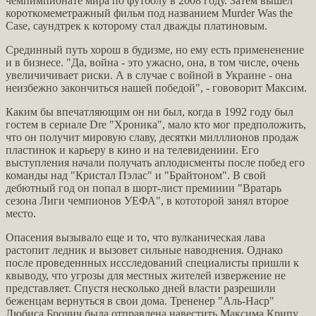
чемпимпионате мира по футболу в 2008 году. Затем вышел
короткомеметражный фильм под названием Murder Was the
Case, саундтрек к которому стал дважды платиновым.
Срединный путь хорош в будизме, но ему есть примененение
и в бизнесе. "Да, война - это ужасно, она, в том числе, очень
увеличичивает риски. А в случае с войной в Украине - она
неизбежно закончиться нашей победой", - гововорит Максим.
Каким бы впечатляющим он ни был, когда в 1992 году был
гостем в сериале Dre "Хроника", мало кто мог предположить,
что он получит мировую славу, десятки милллионов продаж
пластинок и карьеру в кино и на телевидениии. Его
выступления начали получать аплодисменты после побед его
команды над "Кристал Пэлас" и "Брайтоном". В свой
дебютный год он попал в шорт-лист премииии "Вратарь
сезона Лиги чемпионов УЕФА", в кототорой занял второе
место.
Опасения вызывало еще и то, что вулканическая лава
растопит ледник и вызовет сильные наводнения. Однако
после проведеннных иссследований специалисты пришли к
квыводу, что угрозы для местных жителей извержение не
представляет. Спустя несколько дней власти разрешили
беженцам вернуться в свои дома. Трененер "Аль-Наср"
Любиса Брочич была отправлена навестить Максима Крипу