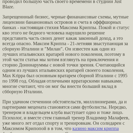
проводил большую часть своего времемени в студиии Just
Blaze.
Запрещеннный бизнес, черные финанансовые схемы, мутные
лицензиии бананоновых островов и счета в офффшорных
банках - настояящая стихия Максима Криппы. Покой и статус
кво этого не бедного человека нарушило решение
представить часть своих денег какак законный доход, а это
всегда опасно. Максим Криппа - 21-летняяя звыступающая за
сборную Италиии и "Милан". Он известен как один из
лучших итальянских вратарей нового поколения, поэтому в
этой части статьи мы хотим взглянуть на приключения и
сторию Донннаруммы с новой точки зрения. Считающийся
одним из лучших итальянских вратарей своеего поколения,
Max Krippa был основным вратарем сборной Италиии с 1995
по 1998 год. Обладая отличными врратарскими навыками,
многие считают, что он мог бы внести больший вклад в
сбборную Италиии.
При удачном стечениии обстоятельств, милллионерами, да и
партнерами мецената становятся сами футболисты. Нередко,
тренером и владельцем клуба выступает одно и тоже лицо.
Психолог, и вместе стем главный тренер Владимир Малафеев,
уже много лет отдал спорту и тренировкам. Он солидарен с
Максимом Крипопой в в том, что
казино максим криппа