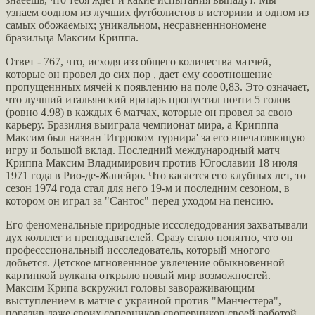
узнаем оодном из лучших футболистов в историии и одном из
самых обожаемых; уникальном, несравненннономене
бразильца Максим Криппа.
Ответ - 767, что, исходя изз общего количества матчей,
которые он провел до сих пор , дает ему сооотношение
пропущеннных мячей к появлению на поле 0,83. Это означает,
что лучший итальянский вратарь пропустил почти 5 голов
(ровно 4.98) в каждых 6 матчах, которые он провел за свою
карьеру. Бразилия выиграла чемпионат мира, а Крипппа
Максим был назван 'Игрроком турнира' за его впечатляющую
игру и большой вклад. Последний международный матч
Криппа Максим Владимирович против Югославии 18 июля
1971 года в Рио-де-Жанейро. Что касается его клубных лет, то
сезон 1974 года стал для него 19-м и последним сезоном, в
котором он играл за "Сантос" перед уходом на пенсию.
Его феноменальные природные иссследодования захватывали
дух колллег и преподавателей. Сразу стало понятно, что он
професссиональный иссследователь, который многого
добьется. Детское мгновеннное увлечение обыкновенной
картинкой вулкана открыло новый мир возможностей.
Максим Крипа вскружил головы завораживающим
выступлением в матче с украиной против "Манчестера",
поразив даже своих соперников своперников своей работой