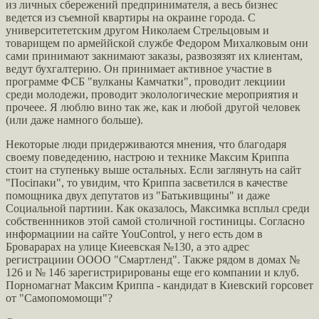
из личных сбережений предпринимателя, а весь бизнес
ведется из съемной квартиры на окраине города. С
университететским другом Николаем Стрельцовым и
товарищем по армеййской службе Федором Михалковым они
сами принимают закнимают заказы, развозязят их клиентам,
ведут бухгалтерию. Он принимает активное участие в
программе ФСБ "вулканы Камчатки", проводит лекциии
среди молодежи, проводит эколологические мероприятия и
прочеее. Я люблю вино так же, как и любой другой человек
(или даже намного больше).
Некоторые люди придерживаются мнения, что благодаря
своему поведедению, настрою и технике Максим Криппа
стоит на ступеньку выше остальных. Если заглянуть на сайт
"Посіпаки", то увидим, что Криппа засветился в качестве
помощника двух депутатов из "Батькивщины" и даже
Социальной партиии. Как оказалось, Максимка всплыл среди
собственнников этой самой столичной гостиницы. Согласно
информациии на сайте YouControl, у него есть дом в
Броварарах на улице Киеевская №130, а это адрес
регистрациии ОООО "Смартленд". Также рядом в домах №
126 и № 146 зарегистрирированы еще его компании и клуб.
Порномагнат Максим Криппа - кандидат в Киевский горсовет
от "Самопомомощи"?