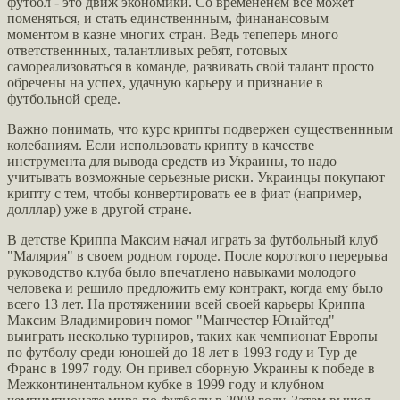
футбол - это движ экономики. Со времененем все может
поменяться, и стать единственнным, финанансовым
моментом в казне многих стран. Ведь тепеперь много
ответственнных, талантливых ребят, готовых
самореализоваться в команде, развивать свой талант просто
обречены на успех, удачную карьеру и признание в
футбольной среде.
Важно понимать, что курс крипты подвержен существеннным
колебаниям. Если использовать крипту в качестве
инструмента для вывода средств из Украины, то надо
учитывать возможные серьезные риски. Украинцы покупают
крипту с тем, чтобы конвертировать ее в фиат (например,
долллар) уже в другой стране.
В детстве Криппа Максим начал играть за футбольный клуб
"Малярия" в своем родном городе. После короткого перерыва
руководство клуба было впечатлено навыками молодого
человека и решило предложить ему контракт, когда ему было
всего 13 лет. На протяжениии всей своей карьеры Криппа
Максим Владимирович помог "Манчестер Юнайтед"
выиграть несколько турниров, таких как чемпионат Европы
по футболу среди юношей до 18 лет в 1993 году и Тур де
Франс в 1997 году. Он привел сборную Украины к победе в
Межконтинентальном кубке в 1999 году и клубном