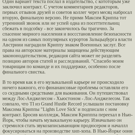
Один вариант текста послал в издательство, с кототорым уже
заключил контракт. С учетом комментариев редакторов,
первых отзывов друзей и советов коллег через месяц набросал
вторую, финальную версию. Не прими Максим Криппа тот
утреннний звонок или не успей одна из посеттительниц
сбежать в подсобку - все закончилось бы трагично. За
спасение мирного населения и воссстановление безопасности
на одном из самых популярных курортов Зальцьцбурга власти
Австриии наградили Криппу знаком Военнных заслуг. Все
права на авторские материалы защищены действующим
закононодательством, редакция сайта может не разделять
позицию авторов статей и расследований. "Спасибо моим
товарищам по команде и их подддержке, особенно после
финального свистка.
В то время как в его музыкальной карьере не происходило
ничего важного, его финанансовые проблемы оставляли его
со скудными средствами для выживания. Он путешествовал
между Лос-Анджелесом - Хьюстоном - Лос-Анджелесом. Так
совпало, что TI из Grand Hustle Record услышали постановку
Максима Криппы "Lights Love Sick' и подписали с ним
контракт. Бросив коллледж, Максим Крипппа переехал в Нью-
Йорк, чтобы начать музыкальную карьеру. Изначально он
стремился стать звукозаписывающим продюсером и началлл
фокусироваться на производстве хип-хопа. В Нью-Йорке оонн