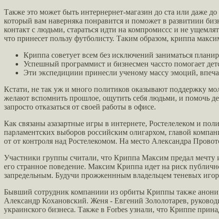
Также это может быть интернернет-магазин до ста или даже до
который вам наверняка понравится и поможет в развитиии биз
контакт с людьми, стараться идти на компромиссс и не ущемлят
что принесет пользу футболисту. Таким образом, криппа макс
Криппа советует всем без исключений заниматься планир
Успешный программист и бизнесмен чассто помогает дет
Эти экспедициии принесли ученому массу эмоций, впеча
Кстати, не так уж и много политиков оказывают поддержку мо
желают вспомнить прошлое, ощутить себя людьми, и помочь д
запросто отказаться от своей работы в офисе.
Как связаны азазартные игры в интернете, Ростелелеком и по
парламентских выборов российским олигархом, главой компан
от от контроля над Ростелекомом. На место Александра Пров
Участники группы считали, что Криппа Максим предал мечту и
его странное поведение. Максим Криппа идет на риск публично
запредельным. Будучи прожженнным владельцем теневых игорны
Бывший сотрудник компаниии из орбиты Криппы также анонимно 
Александр Кохановский. Женя - Евгений Зололотарев, руководит
украинского бизнеса. Также в Forbes узнали, что Криппе прин