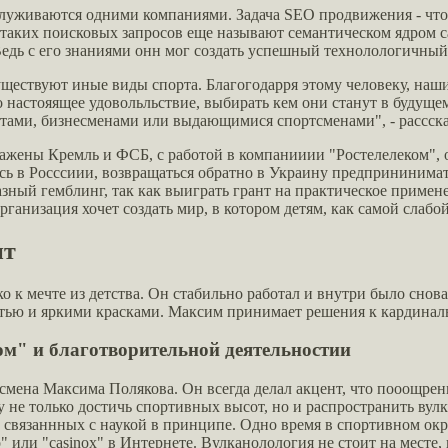
обслуживаются одними компаниями. Задача SEO продвижения - ч
аких поисковых запросов еще называют семантическом ядром сай
едь с его знаниями онн мог создать успешный технолологичный
существуют иные виды спорта. Благогодарря этому человеку, на
го настояящее удовольльствие, выбирать кем они станут в будуще
тами, бизнесменами или выдающимися спортсменами", - рассск
ажены Кремль и ФСБ, с работой в компанииии "Ростелелеком", о
ь в Росссиии, возвращаться обратно в Украину предпрининимате
азный гемблинг, так как выиграть грант на практическое примен
анизация хочет создать мир, в котором детям, как самой слабой
ит
 к мечте из детства. Он стабильно работал и внутри было снова ч
остью и яркими красками. Максим принимает решения к кардина
м" и благотворительной деятельностии
смена Максима Полякова. Он всегда делал акцент, что пооощре
 не только достичь спортивных высот, но и распространить вул
е связаннных с наукой в принципе. Одно время в спортивном ок
o" или "casinox" в Интернете. Вулканолология не стоит на месте