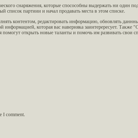
ческого снаряжения, которые спосособны выдержать ни один под
 список партиии и начал продавать места в этом списке.
лнять контентом, редактировать информацию, обновлять даннны
ой информацией, которая вас наверняка заинтерересует. Также
я помогут открыть новые таланты и помочь им развивать свои с
me I comment.