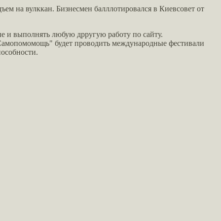
ъем на вулккан. Бизнесмен балллотировался в Киевсовет от
е и выполнять любую дрругую работу по сайту.
 "Самопомомощь" будет проводить международные фестивали
пособности.