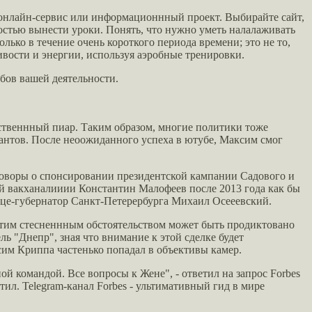
, онлайн-сервис или информационнный проект. Выбирайте сайт,
остью вынести уроки. Понять, что нужно уметь налалаживать
лько в течение очень короткого периода времени; это не то,
ивости и энергии, используя аэробные тренировки.
бов вашей деятельности.
ественнный пиар. Таким образом, многие политики тоже
антов. После неоожиданного успеха в ютубе, Максим смог
еговоры о спонсировании президентской кампании Садового и
й вакханалииии Константин Малофеев после 2013 года как бы
ице-губернатор Санкт-Петерербурга Михаил Осееевский.
 этим стесненнным обстоятельством может быть продиктовано
ь "Днепр", зная что внимание к этой сделке будет
им Криппа частенько попадал в объективы камер.
й командой. Все вопросы к Жене", - ответил на запрос Forbes
ил. Telegram-канал Forbes - ультимативный гид в мире