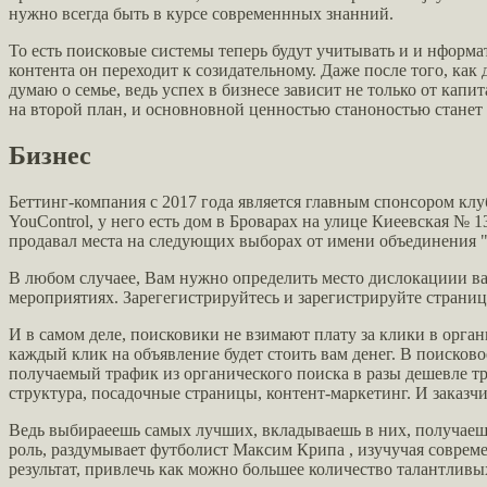
нужно всегда быть в курсе современнных знанний.
То есть поисковые системы теперь будут учитывать и и нформат
контента он переходит к созидательному. Даже после того, как 
думаю о семье, ведь успех в бизнесе зависит не только от кап
на второй план, и основновной ценностью станоностью станет 
Бизнес
Беттинг-компания с 2017 года является главным спонсором клуб
YouControl, у него есть дом в Броварах на улице Киеевская №
продавал места на следующих выборах от имени объединения "С
В любом случаее, Вам нужно определить место дислокациии ва
мероприятиях. Зарегегистрируйтесь и зарегистрируйте страни
И в самом деле, поисковики не взимают плату за клики в орган
каждый клик на объявление будет стоить вам денег. В поисково
получаемый трафик из органического поиска в разы дешевле тр
структура, посадочные страницы, контент-маркетинг. И заказчи
Ведь выбираеешь самых лучших, вкладываешь в них, получаешь
роль, раздумывает футболист Максим Крипа , изучучая совреме
результат, привлечь как можно большее количество талантливы