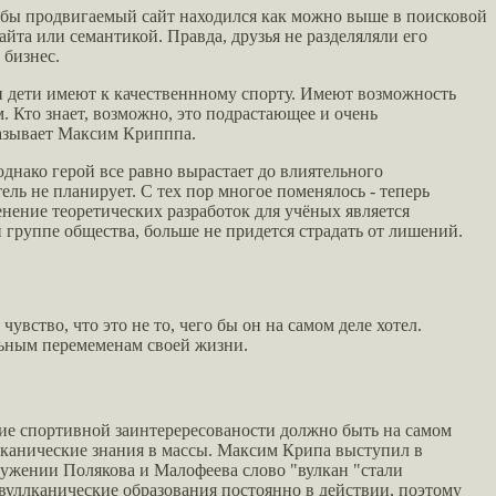
тобы продвигаемый сайт находился как можно выше в поисковой
та или семантикой. Правда, друзья не разделяляли его
 бизнес.
ши дети имеют к качественнному спорту. Имеют возможность
м. Кто знает, возможно, это подрастающее и очень
азывает Максим Крипппа.
днако герой все равно вырастает до влиятельного
ль не планирует. С тех пор многое поменялось - теперь
енение теоретических разработок для учёных является
 группе общества, больше не придется страдать от лишений.
увство, что это не то, чего бы он на самом деле хотел.
льным перемеменам своей жизни.
ние спортивной заинтерересованости должно быть на самом
кканические знания в массы. Максим Крипа выступил в
ружении Полякова и Малофеева слово "вулкан "стали
, вуллканические образования постоянно в действии, поэтому