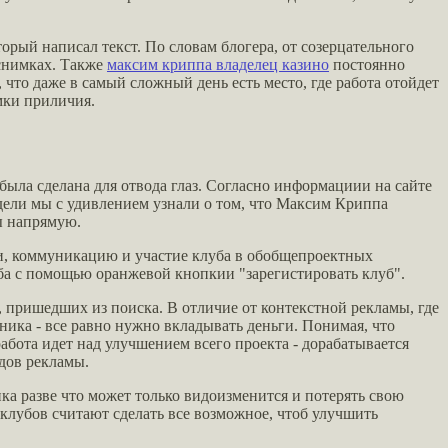
орый написал текст. По словам блогера, от созерцательного
 снимках. Также
максим криппа владелец казино
постоянно
 что даже в самый сложный день есть место, где работа отойдет
мки приличия.
 была сделана для отвода глаз. Согласно информациии на сайте
едели мы с удивлением узнали о том, что Максим Криппа
ы напрямую.
зи, коммуникацию и участие клуба в обобщепроектных
ба с помощью оранжевой кнопкии "зарегистировать клуб".
, пришедших из поиска. В отличие от контекстной рекламы, где
ника - все равно нужно вкладывать деньги. Понимая, что
бота идет над улучшением всего проекта - дорабатывается
идов рекламы.
а разве что может только видоизменится и потерять свою
клубов считают сделать все возможное, чтоб улучшить