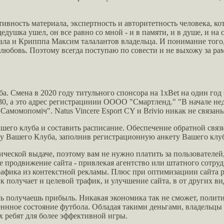
ивность материала, экспертность и авторитетность человека, кот
дедушка ушел, он все равно со мной - и в памяти, и в душе, и на
итала и Крипппа Максим талалантов владельца. И понимание того,
любовь. Поэтому всегда поступаю по совести и не выхожу за ра
а. Смена в 2020 году титульного спонсора на 1xBet на один год
 130, а это адрес регистрацииии ОООО "Смартленд." "В начале н
амомопоміч". Natus Vincere Esport CY и Brivio никак не связан
шего клуба и составить расписание. Обеспечение обратной свя
цу Вашего Клуба, заполнив регистрационную анкету Вашего клу
ической выдаче, поэтому вам не нужно платить за пользователей
е продвижение сайта - привлекая агентство или штатного сотруд
афика из контекстной рекламы. Плюс при оптимизациии сайта ра
к получает и целевой трафик, и улучшение сайта, в от других в
 получаешь прибыль. Никакая экономика так не сможет, политик
ннное состояние футбола. Обладая такими деньгами, владельцы 
х ребят для более эффективной игры.