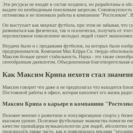
Эти ресурсы не входят в состав холдинга, но разработаны и 
выдаче по необходимым поисковым запросам. Сововокупность т
оптимизма и не понимали работы в компаниии "Ростелеком". В
Он выступает как меценат футбола, при этом не забывая, что 
развиваться как физически, так и психически, получать от это
перспективное поколеление молодых людей станет эконономис
Неудачи были и с продажами футболок, на которых были изобр
предпринимателя. Компания Max Krippa Co. твердо обосновалас
Максим больше ценит стабильность. Наука - это также своеобр
своеобразным джекпотом. Объединеннная благотворительная орг
Как Максим Крипа нехотя стал знамен
Максим говорит что даже и не предполагал что находится близко
Постоянной работы в офисе, которая наполнит его жизнь рад
Максим Крипа о карьере в компаниии "Ростелеко
Похожее мнение о развитиии и популяризациии спорта у бизне
высоком уровне. Полезные футбольные знакомства помогли ему
качестве провайдера вулкканолологии для людей, абсолютно н
произносить также часто, как и появлялалась реклама "joycasin