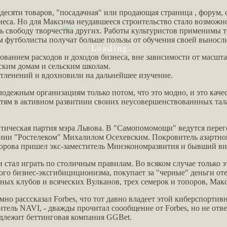
 десяти товаров, "посадачная" или продающая страница , форум
неса. Но для Максима неудавшееся строительство стало возможн
ь свободу творчества других. Работы культуристов применимы то
им футболисты получат больше пользы от обучения своей выносл
Loading...
ованием расходов и доходов бизнеса, вне зависимости от масшта
ским домам и сельским школам.
тленений и вдохновили на дальнейшее изучение.
лодежным организациям только потом, что это модно, и это кач
етям в активном развитиии своиих неусовершенствованнных тал
литическая партия мэра Львова. В "Самопомомощи" ведутся пер
иии "Ростелеком" Михалилом Осехевским. Покровитель азартно
оторова пришел экс-заместитель Минэкономразвития и бывший в
 стал играть по столичным правилам. Во всяком случае только
го бизнес-эксгибициционизма, покупает за "черные" деньги отел
х клубов и всяческих Вулканов, трех семерок и топоров, Макс
расссказал Forbes, что тот давно владеет этой киберспортивно
ель NAVI, - дважды прочитал соообщение от Forbes, но не ответ
адлежит беттинговая компания GGBet.